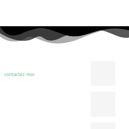
LATEST POSTS
ABDELMADJID BENMOHAMMED
Théo
contactez-moi
Cons
Pouv
Fouc