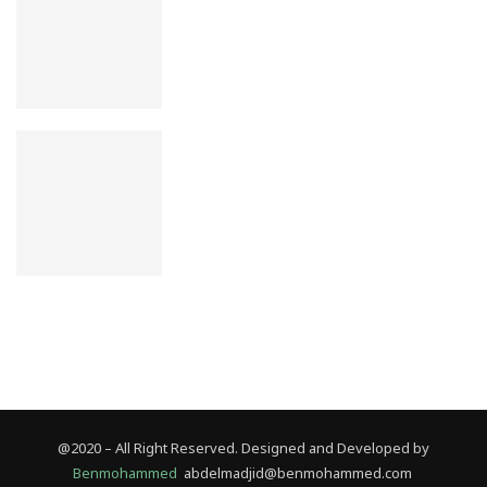
Religion : Entre croyance et laïcité
Et si La Conscience n’existe pas ?
@2020 – All Right Reserved. Designed and Developed by
Benmohammed
abdelmadjid@benmohammed.com