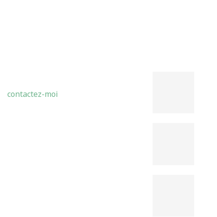
LATEST POSTS
ABDELMADJID BENMOHAMMED
Théo
contactez-moi
Cons
Pouv
Fouc
Che 
de l