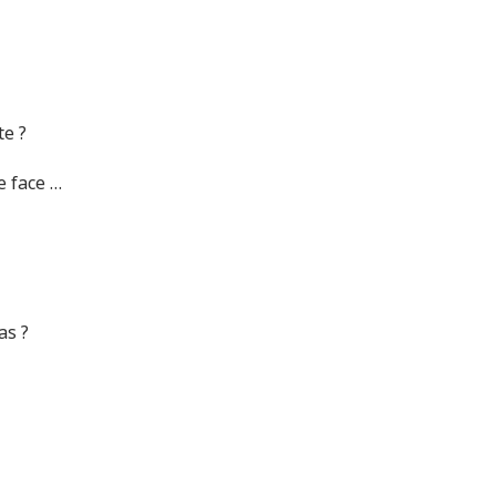
te ?
e face …
as ?