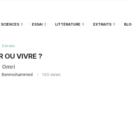
SCIENCES
ESSAI
LITTÉRATURE
EXTRAITS
BLO
Extraits
R OU VIVRE ?
Omri
id Benmohammed
103
views