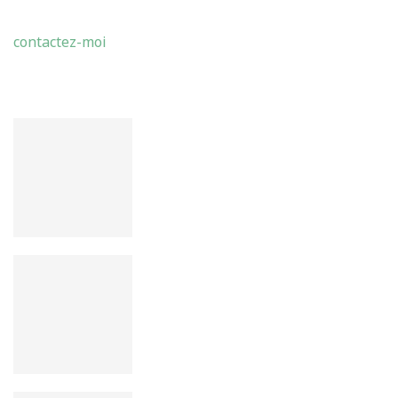
ABDELMADJID BENMOHAMMED
contactez-moi
LATEST POSTS
Théories de la Conscience :
Pouvoir et Résistance : Foucault et
Chomsky